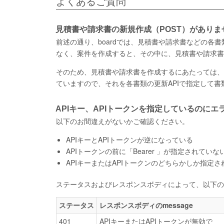
よくあるご質問
見積書や請求書の新規作成（POST）がありま
前述の通り、boardでは、見積書や請求書などの
なく、案件を作成すると、その中に、見積書や請求書
そのため、見積書や請求書を作成するにあたっては、
ていますので、それを各書類の更新APIで指定して
APIキー、APIトークンを指定しているのにエ
以下のお間違えがないかご確認ください。
APIキーとAPIトークンが逆になっている
APIトークンの前に「Bearer 」が指定されていな
APIキーまたはAPIトークンのどちらかしか指定
ステータスおよびレスポンスボディによって、以下の
ステータス
レスポンスボディのmessage
401
APIキーまたはAPIトークンが無効で