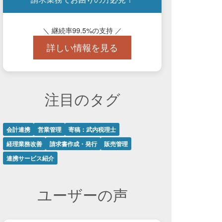
＼ 継続率99.5%の支持 ／
詳しい情報を見る
注目のタグ
会計連携
営業管理
寄稿：武内税理士
経理業務改善
請求書作成・発行
販売管理
連携サービス紹介
ユーザーの声