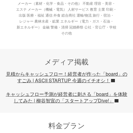
メーカー（素材・化学・食品・その他） 不動産 理容・美容・
エステ メーカー（機械・電気） 人材サービス 教育 士業 印刷・
出版 医療・福祉 通信 外食 総合商社 運輸/物流 旅行・宿泊・
レジャー 農林水産・鉱業 エネルギー（電力・ガス・石油・
新エネルギー） 金融 警備・清掃 冠婚葬祭 公社・官公庁・学校
その他
メディア掲載
見積からキャッシュフロー！経営者が作った「board」の
すごみ | ASCII STARTUP 今週のイチオシ！
キャッシュフロー予測が経営者に刺さる「board」を体験
してみた | 柳谷智宣の「スタートアップDive!」
料金プラン