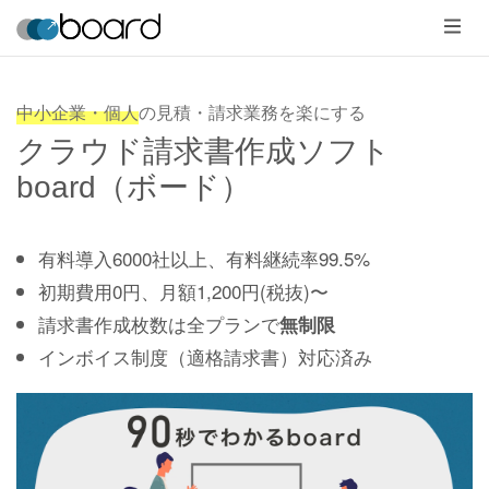
メ
ニ
ュ
ー
中小企業・個人
の見積・請求業務を楽にする
クラウド請求書作成ソフト
board（ボード）
有料導入6000社以上、有料継続率99.5%
初期費用0円、月額1,200円(税抜)〜
請求書作成枚数は全プランで
無制限
インボイス制度（適格請求書）対応済み