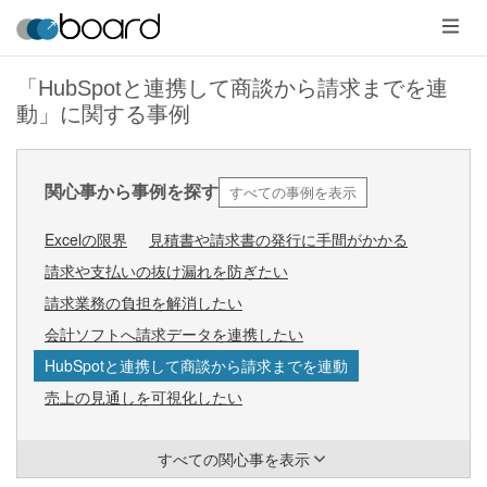
メ
ニ
ュ
ー
「HubSpotと連携して商談から請求までを連
動」に関する事例
すべての事例を表示
関心事から事例を探す
Excelの限界
見積書や請求書の発行に手間がかかる
請求や支払いの抜け漏れを防ぎたい
請求業務の負担を解消したい
会計ソフトへ請求データを連携したい
HubSpotと連携して商談から請求までを連動
売上の見通しを可視化したい
すべての関心事を表示