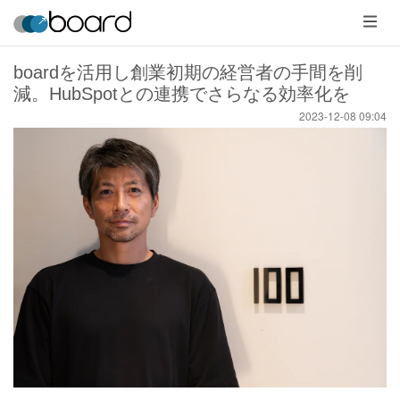
メ
ニ
ュ
ー
boardを活用し創業初期の経営者の手間を削
減。HubSpotとの連携でさらなる効率化を
2023-12-08 09:04