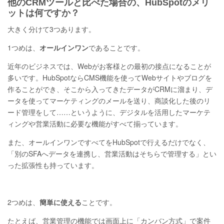
他のCRMツールと比べた場合の、HubSpotのメリ
ットは何ですか？
大きく分けて3つあります。
1つめは、
オールインワン
であることです。
近年のビジネスでは、Webがお客様との最初の接点になることが
多いです。HubSpotならCMS機能を使ってWebサイトやブログを
作ることができ、そこから入ってきたデータがCRMに溜まり、デ
ータを使ってマーケティングのメールを送り、商談化した後のリ
ード管理をして……というように、デジタルを活用したマーケテ
ィングや営業活動に必要な機能がすべて揃っています。
また、オールインワンですべてをHubSpotで行えるだけでなく、
「別のSFAへデータを連携し、営業活動はそちらで管理する」とい
った拡張性も持っています。
2つめは、
簡単に使える
ことです。
たとえば、営業管理の機能では画面上に「カンバン方式」で案件