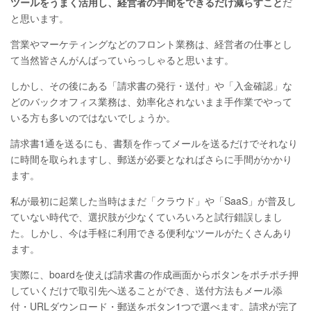
ツールをうまく活用し、経営者の手間をできるだけ減らすこと
だ
と思います。
営業やマーケティングなどのフロント業務は、経営者の仕事とし
て当然皆さんがんばっていらっしゃると思います。
しかし、その後にある「請求書の発行・送付」や「入金確認」な
どのバックオフィス業務は、効率化されないまま手作業でやって
いる方も多いのではないでしょうか。
請求書1通を送るにも、書類を作ってメールを送るだけでそれなり
に時間を取られますし、郵送が必要となればさらに手間がかかり
ます。
私が最初に起業した当時はまだ「クラウド」や「SaaS」が普及し
ていない時代で、選択肢が少なくていろいろと試行錯誤しまし
た。しかし、今は手軽に利用できる便利なツールがたくさんあり
ます。
実際に、boardを使えば請求書の作成画面からボタンをポチポチ押
していくだけで取引先へ送ることができ、送付方法もメール添
付・URLダウンロード・郵送をボタン1つで選べます。請求が完了