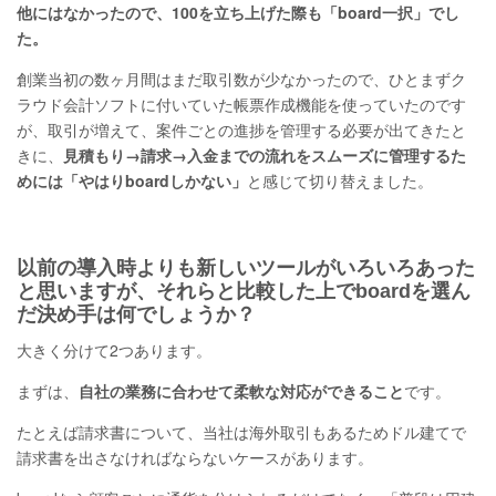
他にはなかったので、100を立ち上げた際も「board一択」でし
た。
創業当初の数ヶ月間はまだ取引数が少なかったので、ひとまずク
ラウド会計ソフトに付いていた帳票作成機能を使っていたのです
が、取引が増えて、案件ごとの進捗を管理する必要が出てきたと
きに、
見積もり→請求→入金までの流れをスムーズに管理するた
めには「やはりboardしかない」
と感じて切り替えました。
以前の導入時よりも新しいツールがいろいろあった
と思いますが、それらと比較した上でboardを選ん
だ決め手は何でしょうか？
大きく分けて2つあります。
まずは、
自社の業務に合わせて柔軟な対応ができること
です。
たとえば請求書について、当社は海外取引もあるためドル建てで
請求書を出さなければならないケースがあります。