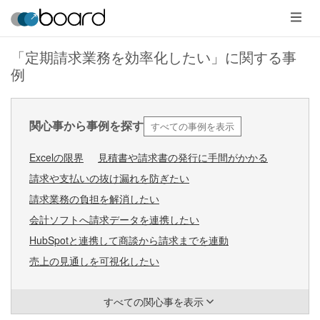
メ
ニ
ュ
ー
「定期請求業務を効率化したい」に関する事
例
すべての事例を表示
関心事から事例を探す
Excelの限界
見積書や請求書の発行に手間がかかる
請求や支払いの抜け漏れを防ぎたい
請求業務の負担を解消したい
会計ソフトへ請求データを連携したい
HubSpotと連携して商談から請求までを連動
売上の見通しを可視化したい
すべての関心事を表示