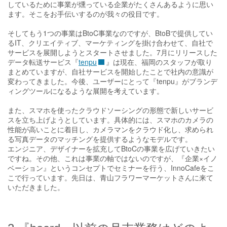
しているために事業が燻っている企業がたくさんあるように思い
ます。そこをお手伝いするのが我々の役目です。
そしてもう1つの事業はBtoC事業なのですが、BtoBで提供してい
るIT、クリエイティブ、マーケティングを掛け合わせて、自社で
サービスを展開しようとスタートさせました。7月にリリースした
データ転送サービス『
tenpu
』は現在、福岡のスタッフが取り
まとめていますが、自社サービスを開始したことで社内の意識が
変わってきました。今後、ユーザーにとって『tenpu』がブランデ
ィングツールになるような展開を考えています。
また、スマホを使ったクラウドソーシングの形態で新しいサービ
スを立ち上げようとしています。具体的には、スマホのカメラの
性能が高いことに着目し、カメラマンをクラウド化し、求められ
る写真データのマッチングを提供するようなモデルです。
エンジニア、デザイナーを拡充してBtoCの事業を広げていきたい
ですね。その他、これは事業の軸ではないのですが、『企業×イノ
ベーション』というコンセプトでセミナーを行う、InnoCafeをこ
こで行っています。先日は、青山フラワーマーケットさんに来て
いただきました。