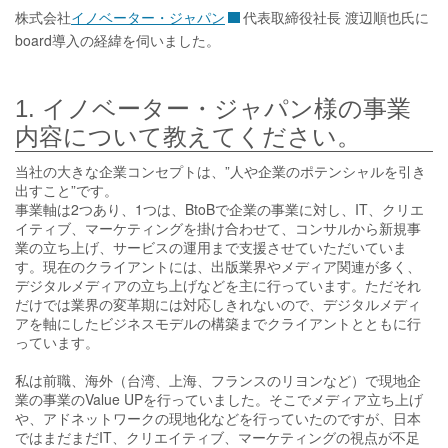
株式会社
イノベーター・ジャパン
代表取締役社長 渡辺順也氏に
board導入の経緯を伺いました。
1. イノベーター・ジャパン様の事業
内容について教えてください。
当社の大きな企業コンセプトは、”人や企業のポテンシャルを引き
出すこと”です。
事業軸は2つあり、1つは、BtoBで企業の事業に対し、IT、クリエ
イティブ、マーケティングを掛け合わせて、コンサルから新規事
業の立ち上げ、サービスの運用まで支援させていただいていま
す。現在のクライアントには、出版業界やメディア関連が多く、
デジタルメディアの立ち上げなどを主に行っています。ただそれ
だけでは業界の変革期には対応しきれないので、デジタルメディ
アを軸にしたビジネスモデルの構築までクライアントとともに行
っています。
私は前職、海外（台湾、上海、フランスのリヨンなど）で現地企
業の事業のValue UPを行っていました。そこでメディア立ち上げ
や、アドネットワークの現地化などを行っていたのですが、日本
ではまだまだIT、クリエイティブ、マーケティングの視点が不足