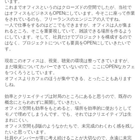
います。
これまでオフィスというのはクローズドの空間でしたが、当社で
はオフィスもビジネスもOPENにしています。今そこに座って作業
をされているのも、フリーランスのエンジニアの人ですね。
一人で仕事をするのはどこでもできますが、オフィスは人が集ま
れるところ。そこを重要視していて、雑談できる場所を作るよう
にしています。そして、社員だけでプロジェクトを構成するので
はなく、プロジェクトについても要員をOPENにしていきたいで
す。
現在このオフィスは、視覚、聴覚の環境は整ってきていますが、
まだ嗅覚についてカバーできていないので、ここにOPENなカフェ
をつくろうとしています。
オフィスよりカフェのほうが集中できる、とったこともあります
しね。
効率とクリエイティブは対局のところにあると思うので、既存の
概念にとらわれずに展開していきたい。
オフィス空間も効率をもとめると、場所を効率的に使おうとして
モノで埋めてしまうんです。でも、それではクリエイティブは生
まれにくい。
オフィス空間もβ版のようなかたちで、未完成のわくわく感を残し
たいと思っています。
社員やメンバーが常に考え続けることが大切なので、永遠に未完