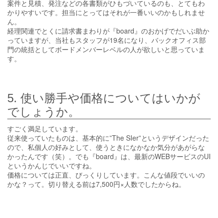
案件と見積、発注などの各書類がひもづいているのも、とてもわ
かりやすいです。担当にとってはそれが一番いいのかもしれませ
ん。
経理関連でとくに請求書まわりが『board』のおかげでだいぶ助か
っていますが、当社もスタッフが19名になり、バックオフィス部
門の統括としてボードメンバーレベルの人が欲しいと思っていま
す。
5. 使い勝手や価格についてはいかが
でしょうか。
すごく満足しています。
従来使っていたものは、基本的に”The SIer”というデザインだった
ので、私個人の好みとして、使うときになかなか気分があがらな
かったんです（笑）。でも『board』は、最新のWEBサービスのUI
というかんじでいいですね。
価格については正直、びっくりしています。こんな値段でいいの
かな？って。切り替える前は7,500円×人数でしたからね。