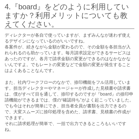
4.『board』をどのように利用してい
ますか？利用メリットについても教
えてください。
ディレクターが各自で使っていますが、まずみんなが迷わず使え
るデザインになっているのがいいですね。
各案件が、続きながら金額が変わるので、その金額を各担当が入
れられるのも助かっています。毎月請求設定ができるサービスは
あったのですが、各月で請求金額の変更ができるのはなかなかな
いんですよ。でもレートの変更などで金額の変更が発生すること
はよくあることなんです。
また、社内ワークフローのなかで、捺印機能をフル活用していま
す。担当ディレクターやマネージャーが作成した見積書や請求書
は、僕がすべて目を通して、捺印するのですが『board』の捺印申
請機能ができるまでは、僕の“確認待ち”がよく起こっていました。
でも今はそれが簡単にでき、担当者全員が書類を出力できるの
で、大変スムーズに捺印処理を含めた、請求書、見積書の作成が
できます。
それに請求処理が簡単で、一括で出力できるところもいいです
ね。