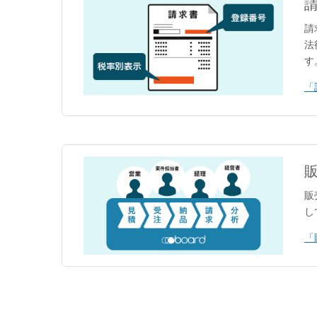
請
法
す
「
販
し
「