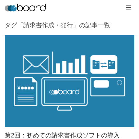
メ
ニ
ュ
ー
タグ「請求書作成・発行」の記事一覧
第2回：初めての請求書作成ソフトの導入