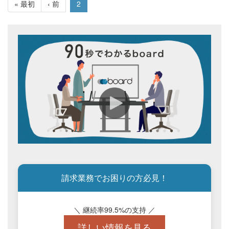
« 最初
‹ 前
2
請求業務でお困りの方必見！
＼ 継続率99.5%の支持 ／
詳しい情報を見る