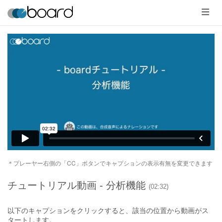
メ
ニ
ュ
ー
＊プレーヤー右側の「CC」ボタンでキャプションの表示有無を変更できます
チュートリアル動画 - 分析機能
(02:32)
以下のキャプションをクリックすると、該当の位置から動画がス
タートします。