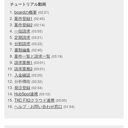
チュートリアル動画
boardの概要
(02:21)
案件登録1
(02:45)
案件登録2
(02:14)
一括請求
(03:55)
定期請求
(03:21)
分割請求
(03:22)
書類編集
(02:40)
案件一覧と請求一覧
(03:19)
請求業務1
(03:01)
請求業務2
(03:01)
入金確認
(02:20)
分析機能
(02:32)
発注登録
(02:34)
HubSpot連携
(03:12)
TKC FX2クラウド連携
(03:00)
ヘルプ・お問い合わせ窓口
(01:54)