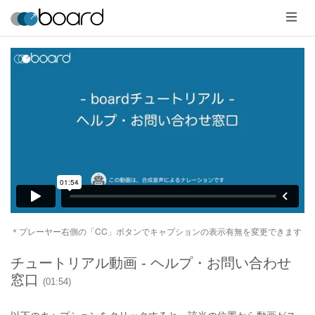
メ
ニ
ュ
ー
＊プレーヤー右側の「CC」ボタンでキャプションの表示有無を変更できます
チュートリアル動画 - ヘルプ・お問い合わせ
窓口
(01:54)