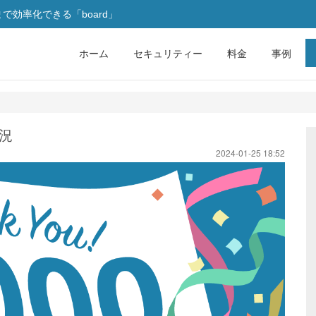
効率化できる「board」
ホーム
セキュリティー
料金
事例
況
2024-01-25 18:52