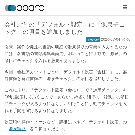
メ
ニ
ュ
ー
会社ごとの「デフォルト設定」に「源泉チェ
ック」の項目を追加しました
2026-07-04 10:00
お知らせ
従来、案件や発注の書類の明細で源泉徴収の有無を入力するため
には、各書類の書類編集画面で、明細行ごとに手動で「源泉」の
項目にチェックを入れる必要がありました。
今回、会社アカウントごとの「デフォルト設定（会社）」に、案
件書類と発注書類の「源泉チェック」の項目を追加しました。
これにより、「デフォルト設定（会社）」で「源泉チェック」を
ONに設定しておくことで、あらかじめ各明細行の「源泉」の項目
にチェックが入るようになり、明細行ごとに手動でチェックを入
れる手間を省けるようになりました。
設定時の操作イメージなど、詳細はヘルプ「デフォルト設定」の
「
源泉徴収
」をご参照ください。