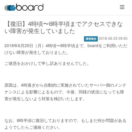
メ
ニ
ュ
ー
【復旧】4時頃〜8時半頃までアクセスできな
い障害が発生していました
2018-06-25 09:30
障害報告
2018年6月25日（月）4時頃〜8時半頃まで、boardをご利用いただ
けない障害が発生しておりました。
ご迷惑をおかけして申し訳ありませんでした。
原因は、4時過ぎから自動的に実施されていたサーバー側のメンテ
ナンスによる影響によるもので、今後、同様の状況になっても障
害が発生しないよう対策を検討いたします。
なお、8時半頃に復旧しておりますので、もしまだ何か問題がある
ようでしたらご連絡ください。