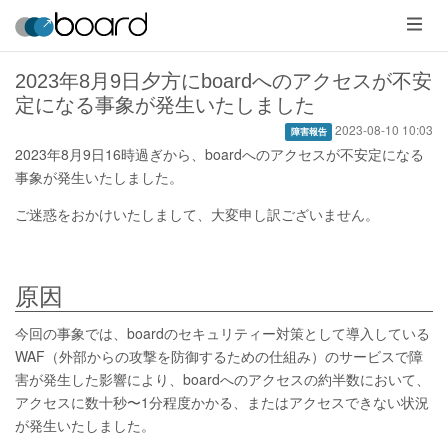
メ
ニ
ュ
ー
2023年8月9日夕方にboardへのアクセスが不安
定になる事象が発生いたしました
2023-08-10 10:03
障害報告
2023年8月9日16時過ぎから、boardへのアクセスが不安定になる
事象が発生いたしました。
ご迷惑をおかけいたしまして、大変申し訳ございません。
原因
今回の事象では、boardのセキュリティー対策として導入している
WAF（外部からの攻撃を防御するための仕組み）のサービスで障
害が発生した影響により、boardへのアクセスの約半数において、
アクセスに数十秒〜1分程度かかる、またはアクセスできない状況
が発生いたしました。