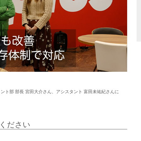
ント部 部長 宮田大介さん、アシスタント 富田未祐紀さんに
ください