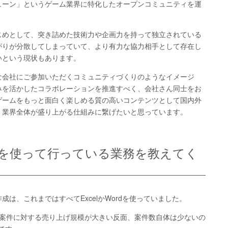
ューン」というゲーム業界に特化したオープンコミュニティを運
じめとして、突き詰めた技術力や企画力を持って独立されている
がりが分散してしまっていて、より有力な協力相手として存在し
いという現状もあります。
な会社にご参加いただくコミュニティづくりのようなイメージ
みを活かしたコラボレーションを推進すべく、会社さん同士をお
ゲームをもっと面白く楽しめる質の高いコンテンツとして国内外
、業界全体が盛り上がる仕組みに繋げたいと思っています。
ardを使って行っている業務を教えてく
は、これまではすべてExcelかWordを使っていました。
の案件に対する売り上げ規模が大きい反面、案件数自体は少ないの