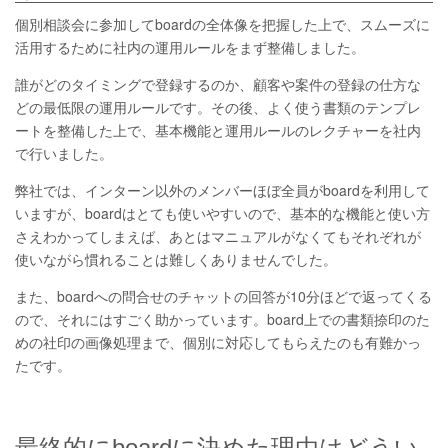
個別相談会に参加してboardの全体像を把握した上で、スムーズに
活用するために社内の運用ルールをまず整備しました。
誰がどのタイミングで登録するのか、顧客や案件の登録の仕方な
どの最低限の運用ルールです。その後、よく使う書類のテンプレ
ートを整備した上で、基本機能と運用ルールのレクチャーを社内
で行いました。
弊社では、インターン以外のメンバーほぼ全員がboardを利用して
いますが、boardはとても使いやすいので、基本的な機能と使い方
さえわかってしまえば、あとはマニュアルがなくてもそれぞれが
使いながら慣れることは難しくありませんでした。
また、boardへの問合せのチャットの回答が10分ほどで返ってくる
ので、それにはすごく助かっています。board上での書類捺印のた
めの社印の画像処理まで、個別に対応してもらえたのも有難かっ
たです。
最終的にboardに決めた理由はどうい