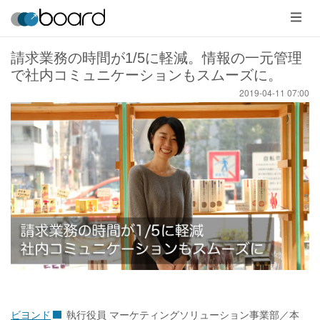
メ
ニ
ュ
ー
請求業務の時間が1/5に軽減。情報の一元管理
で社内コミュニケーションもスムーズに。
2019-04-11 07:00
ビヨンド
執行役員 マーケティングソリューション事業部／本