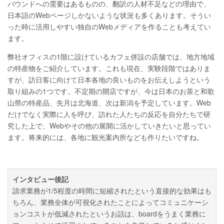
バウンドへの需要はあるものの、翻訳の人材不足などの理由で、
日本語のWebページしかないような状況も多くあります。そうい
った時に活用しやすい独自のWebメディアを作ることも考えてい
ます。
弊社オフィスの1階に設けているカフェ併設の店舗では、地方地域
の特産物をご紹介しています。これも現在、実験段階ではありま
すが、訪日客に向けて日本各地の良いものをお伝えしようという
取り組みの1つです。不定期の開店ですが、今は日本のお茶と和歌
山県の特産品、先月は北海道、次は新潟を予定しています。Web
だけでなく実際に人を呼び、訪れた人たちの反応を自分たちで研
究した上で、Webやその他の展開に活かしていきたいと思ってい
ます。将来的には、各地に観光案内所なども作りたいですね。
インタビュー後記
請求業務が1/5程度の時間に短縮されたという直接的な効果はも
ちろん、業務全体が可視化されたことによってコミュニケーシ
ョンコストが低減されたというお話は、boardをうまく業務に