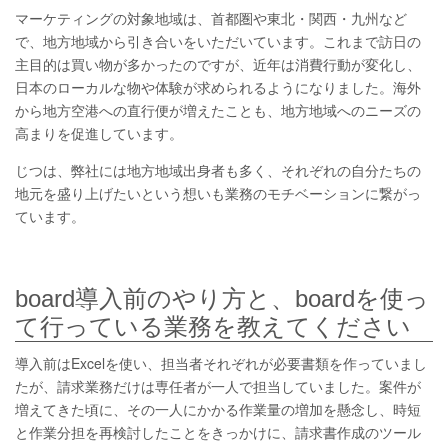
マーケティングの対象地域は、首都圏や東北・関西・九州など
で、地方地域から引き合いをいただいています。これまで訪日の
主目的は買い物が多かったのですが、近年は消費行動が変化し、
日本のローカルな物や体験が求められるようになりました。海外
から地方空港への直行便が増えたことも、地方地域へのニーズの
高まりを促進しています。
じつは、弊社には地方地域出身者も多く、それぞれの自分たちの
地元を盛り上げたいという想いも業務のモチベーションに繋がっ
ています。
board導入前のやり方と、boardを使っ
て行っている業務を教えてください
導入前はExcelを使い、担当者それぞれが必要書類を作っていまし
たが、請求業務だけは専任者が一人で担当していました。案件が
増えてきた頃に、その一人にかかる作業量の増加を懸念し、時短
と作業分担を再検討したことをきっかけに、請求書作成のツール