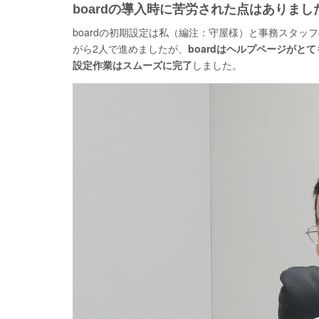
boardの導入時に苦労された点はありまし
boardの初期設定は私（編注：守屋様）と事務スタッ
がら2人で進めましたが、
boardはヘルプページが
設定作業はスムーズに完了
しました。