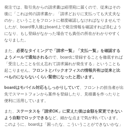
発注では、取引先からの請求書は経理宛に届くので、従来はその
後に「これは何の請求書か」「請求どおりに支払っても大丈夫な
のか」ということをフロントに都度確認しなければなりませんで
したが、board導入後はboard上で発注情報を確認すれば済むよう
になり、もし登録がなかった場合でも責任の所在がわかりやすく
なりました。
また、
必要なタイミングで「請求一覧」「支払一覧」を確認する
ようメールで通知される
ので、boardに登録することを徹底すれば
「受注したことを伝え忘れて請求漏れが発生する」ということも
起こりません。
フロントとバックオフィスの情報共有は従来と比
べものにならないくらい緊密になったと思います。
boardはモバイル対応もしっかりしていて
、フロントの担当者が出
先でスマートフォンから案件を登録したり、見積書を作ったりと
便利に活用しています。
また、
ステータスを「請求OK」に変えた後は金額を変更できない
よう自動でロックできる
など、細かな点まで気が利いています。
このように、boardは「困ったな、こういうことができないかな」