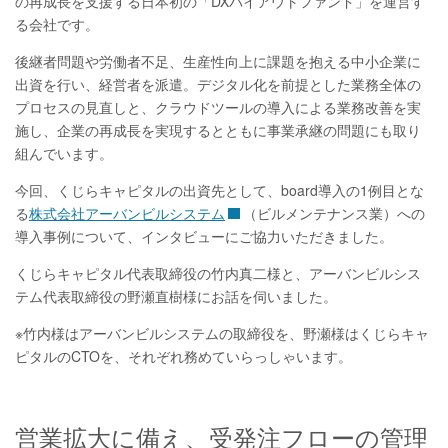
の再成長を支援する日本初の「DXバイアウトファンド」を運営す
る会社です。
後継者問題や労働者不足、生産性向上に課題を抱える中小企業に
出資を行い、経営者を派遣。デジタル化を前提とした業務全体の
プロセスの見直しと、クラウドツールの導入による業務改善を実
施し、企業の再成長を実現するとともに事業承継の問題にも取り
組んでいます。
今回、くじらキャピタルの出資先として、board導入の1例目とな
る
株式会社アーバンビルシステム
（ビルメンテナンス業）への
導入事例について、インタビューにご協力いただきました。
くじらキャピタル代表取締役の竹内真二様と、アーバンビルシス
テム代表取締役の野瀬直樹様にお話を伺いました。
※竹内様はアーバンビルシステムの取締役を、野瀬様はくじらキャ
ピタルのCTOを、それぞれ務めていらっしゃいます。
営業拡大に備え、受発注フローの管理