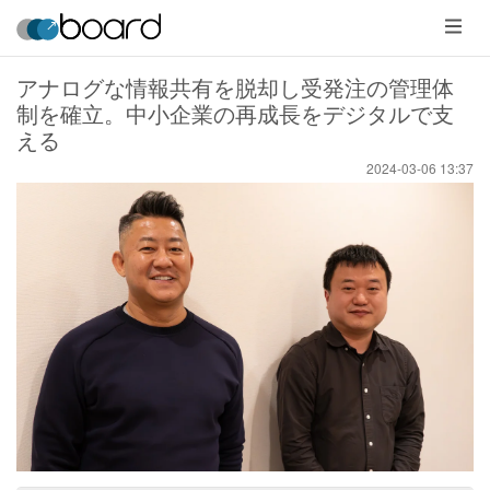
メ
ニ
ュ
ー
アナログな情報共有を脱却し受発注の管理体
制を確立。中小企業の再成長をデジタルで支
える
2024-03-06 13:37