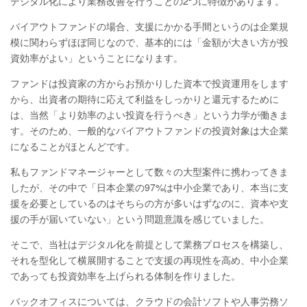
デジタル化により業務改善を行うことの2つに特徴があります。
バイアウトファンドの場合、支援にかかる手間というのは企業規
模に関わらずほぼ同じなので、基本的には「金額が大きい方が投
資効率がよい」ということになります。
ファンドは投資家の方からお預かりした資本で投資運用をします
から、出資者の期待に応えて利益をしっかりと還元するために
は、当然「より効率のよい投資を行うべき」という力学が働きま
す。そのため、一般的なバイアウトファンドの投資対象は大企業
になることがほとんどです。
私もファンドマネージャーとして数々の大型案件に携わってきま
したが、その中で「日本企業の97%は中小企業であり、本当に支
援を必要としているのはそちらの方が多いはずなのに、資本や支
援の手が届いていない」という問題意識を感じていました。
そこで、当社はデジタル化を前提として業務プロセスを構築し、
それを型化して横展開することで支援の再現性を高め、中小企業
であっても投資効率を上げられる体制を作りました。
バックオフィスについては、クラウドの会計ソフトや人事労務ソ