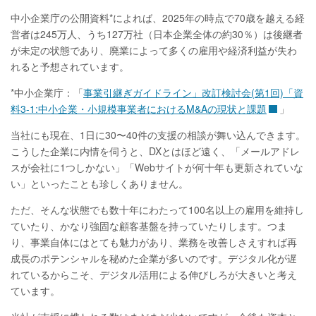
中小企業庁の公開資料*によれば、2025年の時点で70歳を越える経
営者は245万人、うち127万社（日本企業全体の約30％）は後継者
が未定の状態であり、廃業によって多くの雇用や経済利益が失わ
れると予想されています。
*中小企業庁：「
事業引継ぎガイドライン」改訂検討会(第1回)「資
料3-1:中小企業・小規模事業者におけるM&Aの現状と課題
」
当社にも現在、1日に30〜40件の支援の相談が舞い込んできます。
こうした企業に内情を伺うと、DXとはほど遠く、「メールアドレ
スが会社に1つしかない」「Webサイトが何十年も更新されていな
い」といったことも珍しくありません。
ただ、そんな状態でも数十年にわたって100名以上の雇用を維持し
ていたり、かなり強固な顧客基盤を持っていたりします。つま
り、事業自体にはとても魅力があり、業務を改善しさえすれば再
成長のポテンシャルを秘めた企業が多いのです。デジタル化が遅
れているからこそ、デジタル活用による伸びしろが大きいと考え
ています。