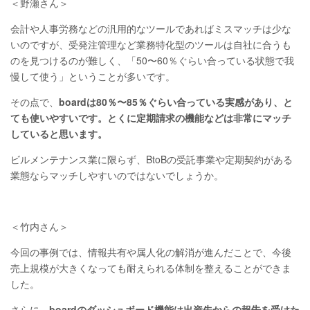
＜野瀬さん＞
会計や人事労務などの汎用的なツールであればミスマッチは少な
いのですが、受発注管理など業務特化型のツールは自社に合うも
のを見つけるのが難しく、「50〜60％ぐらい合っている状態で我
慢して使う」ということが多いです。
その点で、
boardは80％〜85％ぐらい合っている実感があり、と
ても使いやすいです。とくに定期請求の機能などは非常にマッチ
していると思います。
ビルメンテナンス業に限らず、BtoBの受託事業や定期契約がある
業態ならマッチしやすいのではないでしょうか。
＜竹内さん＞
今回の事例では、情報共有や属人化の解消が進んだことで、今後
売上規模が大きくなっても耐えられる体制を整えることができま
した。
さらに、
boardのダッシュボード機能は出資先からの報告を受けた