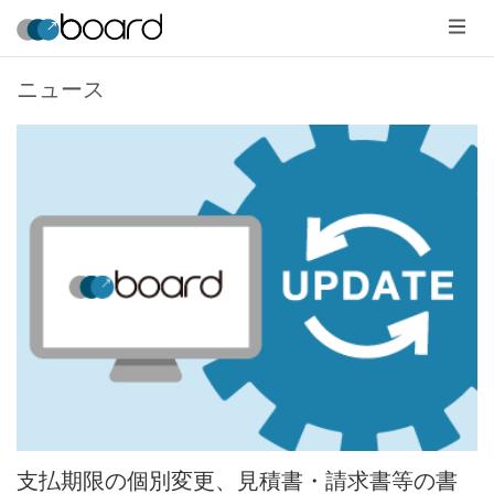
メ
ニ
ュ
ー
ニュース
支払期限の個別変更、見積書・請求書等の書