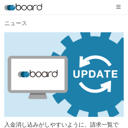
メ
ニ
ュ
ー
ニュース
入金消し込みがしやすいように、請求一覧で