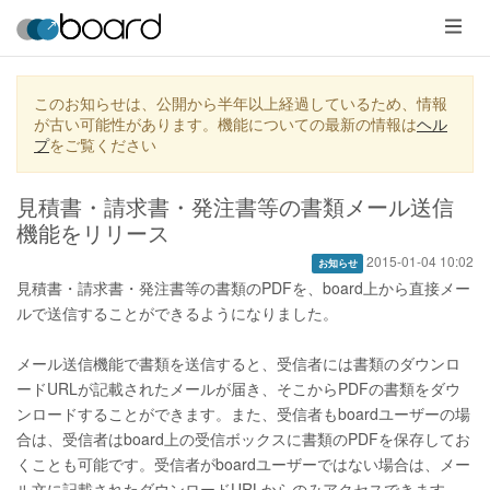
メ
ニ
ュ
ー
このお知らせは、公開から半年以上経過しているため、情報
が古い可能性があります。機能についての最新の情報は
ヘル
プ
をご覧ください
見積書・請求書・発注書等の書類メール送信
機能をリリース
2015-01-04 10:02
お知らせ
見積書・請求書・発注書等の書類のPDFを、board上から直接メー
ルで送信することができるようになりました。
メール送信機能で書類を送信すると、受信者には書類のダウンロ
ードURLが記載されたメールが届き、そこからPDFの書類をダウ
ンロードすることができます。また、受信者もboardユーザーの場
合は、受信者はboard上の受信ボックスに書類のPDFを保存してお
くことも可能です。受信者がboardユーザーではない場合は、メー
ル文に記載されたダウンロードURLからのみアクセスできます。