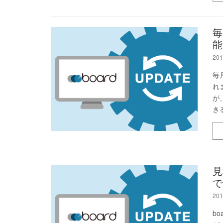
毎
能
201
毎
れ
が
き
見
で
201
b