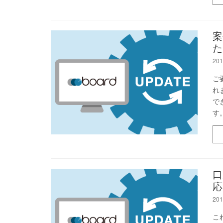
案
た
201
ご
れ
で
す
口
応
201
こ