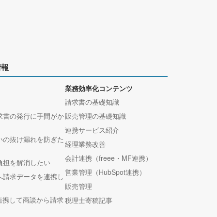
情報
業務効率化コンテンツ
請求書の基礎知識
求書の発行に手間がか
販売管理の基礎知識
連携サービス紹介
いの抜け漏れを防ぎた
経理業務改善
会計連携（freee・MF連携）
負担を解消したい
営業管理（HubSpot連携）
へ請求データを連携し
販売管理
tと連携して商談から請求
税理士寄稿記事