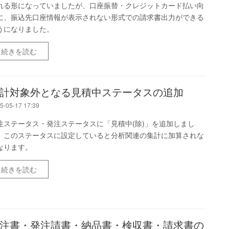
れる形になっていましたが、口座振替・クレジットカード払い向
に、振込先口座情報が表示されない形式での請求書出力ができる
うになりました。
続きを読む
計対象外となる見積中ステータスの追加
5-05-17 17:39
注ステータス・発注ステータスに「見積中(除)」を追加しまし
。このステータスに設定していると分析関連の集計に加算されな
なります。
続きを読む
注書・発注請書・納品書・検収書・請求書の