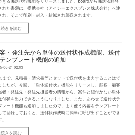
できる郵送代行機能をリリースしました。boardから郵送依頼登
された書類は、提携会社（アイシーエクスプレス株式会社）へ連
され、そこで印刷・封入・封緘され郵送されます。
続きを読む
客・発注先から単体の送付状作成機能、送付
テンプレート機能の追加
5-06-21 02:03
れまで、見積書・請求書等とセットで送付状を出力することはで
ましたが、今回、「単体送付状」機能をリリースし、顧客・顧客
当者・発注先・発注先担当者の情報から、案件と紐付かない単体
送付状を出力できるようになりました。また、あわせて送付状テ
プレート機能も追加しましたので、よく使う内容をテンプレート
して登録しておくと、送付状作成時に簡単に呼び出すことができ
す。
続きを読む