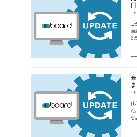
日
201
ご
画
設
高
ま
201
社
た
を