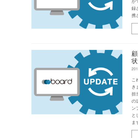
が
録
携
顧
状
201
こ
き
担
の
ン
と
ま