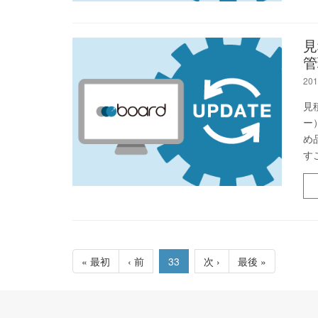
見
管
201
見
ー
め
す
« 最初
‹ 前
33
次 ›
最後 »