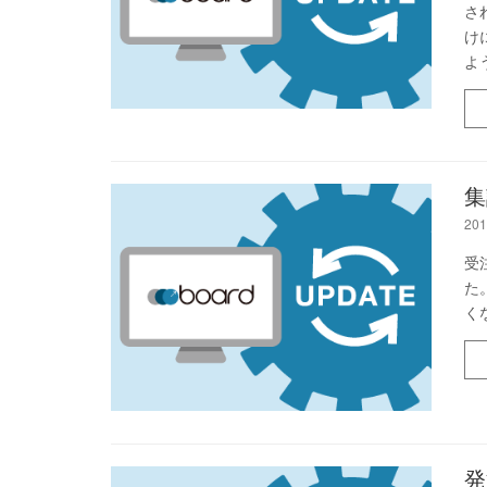
さ
け
よ
集
201
受
た
く
発