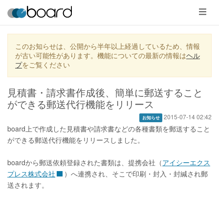
メ
ニ
ュ
ー
このお知らせは、公開から半年以上経過しているため、情報
が古い可能性があります。機能についての最新の情報は
ヘル
プ
をご覧ください
見積書・請求書作成後、簡単に郵送すること
ができる郵送代行機能をリリース
2015-07-14 02:42
お知らせ
board上で作成した見積書や請求書などの各種書類を郵送すること
ができる郵送代行機能をリリースしました。
boardから郵送依頼登録された書類は、提携会社（
アイシーエクス
プレス株式会社
）へ連携され、そこで印刷・封入・封緘され郵
送されます。