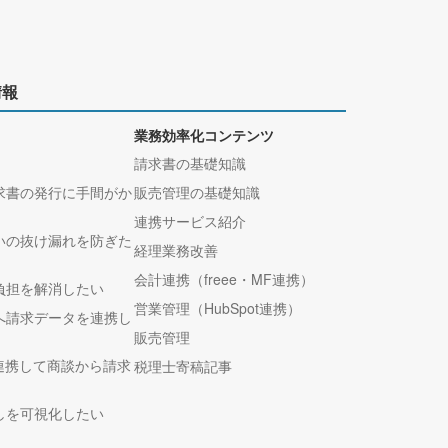
情報
業務効率化コンテンツ
請求書の基礎知識
求書の発行に手間がか
販売管理の基礎知識
連携サービス紹介
いの抜け漏れを防ぎた
経理業務改善
会計連携（freee・MF連携）
負担を解消したい
営業管理（HubSpot連携）
へ請求データを連携し
販売管理
tと連携して商談から請求
税理士寄稿記事
しを可視化したい