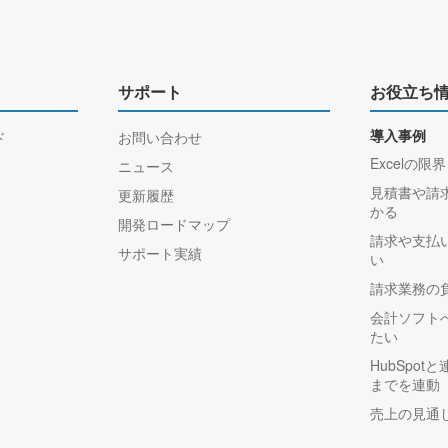
サポート
お役立ち
ド
お問い合わせ
導入事例
Excelの限界
ニュース
見積書や請
更新履歴
かる
開発ロードマップ
請求や支払
サポート実績
い
請求業務の
会計ソフト
たい
HubSpo
までを連動
売上の見通