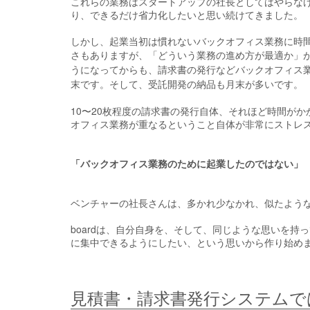
これらの業務はスタートアップの社長としてはやらな
り、できるだけ省力化したいと思い続けてきました。
しかし、起業当初は慣れないバックオフィス業務に時
さもありますが、「どういう業務の進め方が最適か」
うになってからも、請求書の発行などバックオフィス
末です。そして、受託開発の納品も月末が多いです。
10〜20枚程度の請求書の発行自体、それほど時間が
オフィス業務が重なるということ自体が非常にストレ
「バックオフィス業務のために起業したのではない」
ベンチャーの社長さんは、多かれ少なかれ、似たよう
boardは、自分自身を、そして、同じような思いを
に集中できるようにしたい、という思いから作り始め
見積書・請求書発行システムで