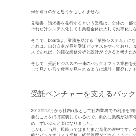
何が違うのかと思うかもしれません。
見積書・請求書を発行するという業務は、全体の一部
それだけシステム化しても業務全体は大して効率化し
そこで、boardは、業務を助ける「業務システム」
これは、自分自身が長年受託ビジネスをやっており、
スであれば、的確な業務分析と設計ができると考えた
そして、受託ビジネスの一連のバックオフィス業務を
して見たい形で数字が見られるように設計・開発したもの
受託ベンチャーを支えるバック
2013年12月から社内α版として社内業務での利用を
要なことをほぼ実装しているので、劇的に業務が効率
め、ずいぶんと楽になりました。
しかし、当然、現時点ではまだまだ進化の途中です。
的なバックオフィス業務・経営管理ができるようにし