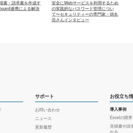
安全にWebサービスを利用するため
で見積書・請求書を作成す
の実践的なパスワード管理につい
oard連携による解決
て〜セキュリティーの専門家・徳丸
浩さんインタビュー
サポート
お役立ち
ド
お問い合わせ
導入事例
Excelの限界
ニュース
見積書や請
更新履歴
かる