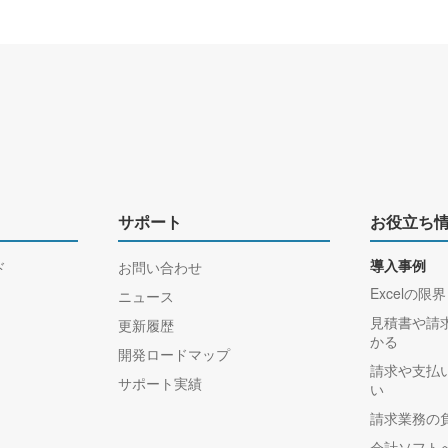
サポート
お役立ち
ド
お問い合わせ
導入事例
Excelの限界
ニュース
見積書や請
更新履歴
かる
開発ロードマップ
請求や支払
サポート実績
い
請求業務の
会計ソフト