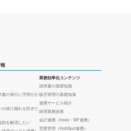
情報
業務効率化コンテンツ
請求書の基礎知識
求書の発行に手間がか
販売管理の基礎知識
連携サービス紹介
いの抜け漏れを防ぎた
経理業務改善
会計連携（freee・MF連携）
負担を解消したい
営業管理（HubSpot連携）
へ請求データを連携し