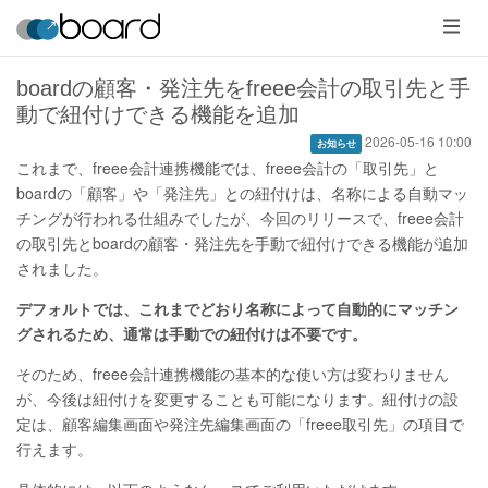
メ
ニ
ュ
ー
boardの顧客・発注先をfreee会計の取引先と手
動で紐付けできる機能を追加
2026-05-16 10:00
お知らせ
これまで、freee会計連携機能では、freee会計の「取引先」と
boardの「顧客」や「発注先」との紐付けは、名称による自動マッ
チングが行われる仕組みでしたが、今回のリリースで、freee会計
の取引先とboardの顧客・発注先を手動で紐付けできる機能が追加
されました。
デフォルトでは、これまでどおり名称によって自動的にマッチン
グされるため、通常は手動での紐付けは不要です。
そのため、freee会計連携機能の基本的な使い方は変わりません
が、今後は紐付けを変更することも可能になります。紐付けの設
定は、顧客編集画面や発注先編集画面の「freee取引先」の項目で
行えます。