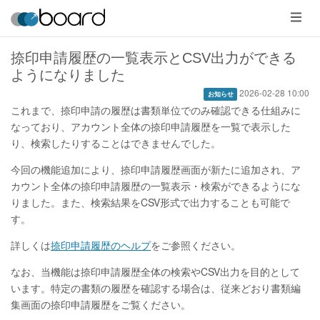
メ
ニ
ュ
ー
捺印申請履歴の一覧表示とCSV出力ができる
ようになりました
2026-02-28 10:00
お知らせ
これまで、捺印申請の履歴は書類単位でのみ確認できる仕組みに
なっており、アカウント全体の捺印申請履歴を一覧で表示した
り、検索したりすることはできませんでした。
今回の機能追加により、捺印申請履歴画面が新たに追加され、ア
カウント全体の捺印申請履歴の一覧表示・検索ができるようにな
りました。また、検索結果をCSV形式で出力することも可能で
す。
詳しくは
捺印申請履歴のヘルプ
をご参照ください。
なお、当機能は捺印申請履歴全体の検索やCSV出力を目的として
います。特定の書類の履歴を確認する場合は、従来どおり書類編
集画面の捺印申請履歴をご覧ください。