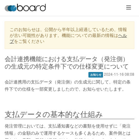
メ
ニ
ュ
ー
このお知らせは、公開から半年以上経過しているため、情報
が古い可能性があります。機能についての最新の情報は
ヘル
プ
をご覧ください
会計連携機能における支払データ（発注側）
の生成元の特定条件下での仕様変更について
2024-11-16 08:08
お知らせ
会計連携用の支払データ（発注側）の生成元に関して、特定の条
件下での仕様を一部変更しましたので、お知らせいたします。
支払データの基本的な仕組み
発注管理においては、支払通知書などの書類を使用せずに「発注
情報」の金額のみで運用するケースも多くあるため、案件側とは