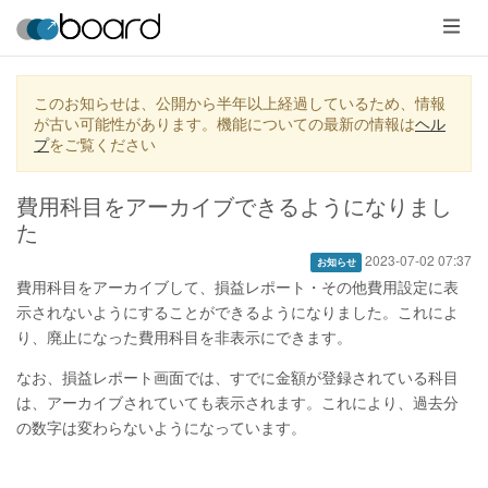
メ
ニ
ュ
ー
このお知らせは、公開から半年以上経過しているため、情報
が古い可能性があります。機能についての最新の情報は
ヘル
プ
をご覧ください
費用科目をアーカイブできるようになりまし
た
2023-07-02 07:37
お知らせ
費用科目をアーカイブして、損益レポート・その他費用設定に表
示されないようにすることができるようになりました。これによ
り、廃止になった費用科目を非表示にできます。
なお、損益レポート画面では、すでに金額が登録されている科目
は、アーカイブされていても表示されます。これにより、過去分
の数字は変わらないようになっています。