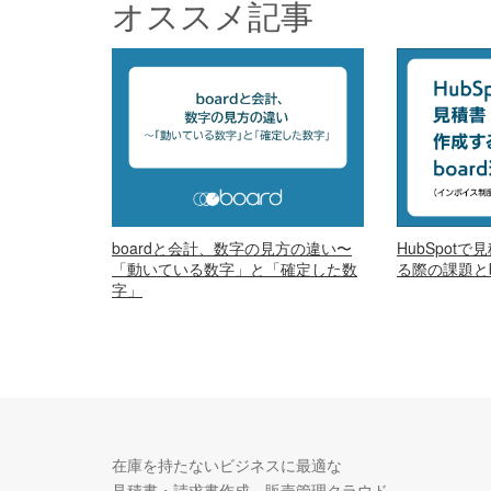
オススメ記事
boardと会計、数字の見方の違い〜
HubSpot
「動いている数字」と「確定した数
る際の課題とb
字」
在庫を持たないビジネスに最適な
見積書・請求書作成、販売管理クラウド