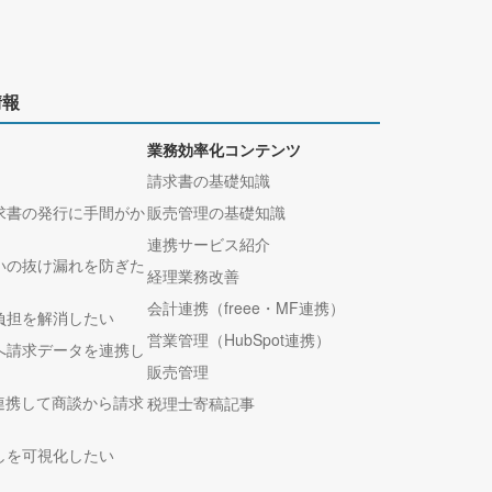
情報
業務効率化コンテンツ
請求書の基礎知識
求書の発行に手間がか
販売管理の基礎知識
連携サービス紹介
いの抜け漏れを防ぎた
経理業務改善
会計連携（freee・MF連携）
負担を解消したい
営業管理（HubSpot連携）
へ請求データを連携し
販売管理
tと連携して商談から請求
税理士寄稿記事
しを可視化したい