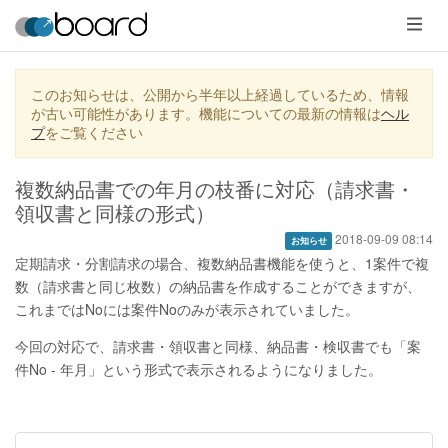
メ
ニ
ュ
ー
このお知らせは、公開から半年以上経過しているため、情報
が古い可能性があります。機能についての最新の情報は
ヘル
プ
をご覧ください
複数納品書での年月の枝番に対応（請求書・
領収書と同様の形式）
2018-09-09 08:14
お知らせ
定期請求・分割請求の場合、複数納品書機能を使うと、1案件で複
数（請求書と同じ枚数）の納品書を作成することができますが、
これまではNoには案件Noのみが表示されていました。
今回の対応で、請求書・領収書と同様、納品書・検収書でも「案
件No - 年月」という形式で表示されるようになりました。