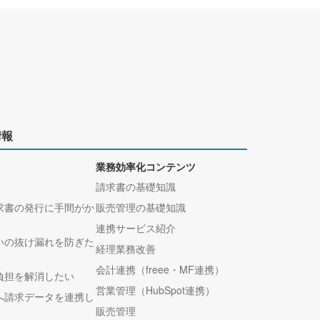
情報
業務効率化コンテンツ
請求書の基礎知識
求書の発行に手間がか
販売管理の基礎知識
連携サービス紹介
いの抜け漏れを防ぎた
経理業務改善
会計連携（freee・MF連携）
負担を解消したい
営業管理（HubSpot連携）
へ請求データを連携し
販売管理