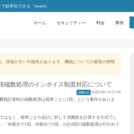
効率化できる「board」
ホーム
セキュリティー
料金
事例
め、情報が古い可能性があります。機能についての最新の情報
税端数処理のインボイス制度対応について
2023-06-10 07:46
お知らせ
費税計算時の端数処理は税率ごとに1回」という要件がありま
るのではなく、税率ごとの合計に対して消費税を計算する方式でし
、「外税分で1回、内税分で1回」の計2回の端数処理が行われて