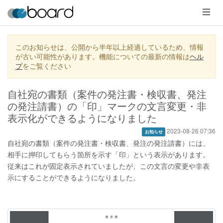
メ
ニ
ュ
ー
このお知らせは、公開から半年以上経過しているため、情報
が古い可能性があります。機能についての最新の情報は
ヘル
プ
をご覧ください
自社宛の書類（案件の発注書・検収書、発注
の発注請書）の「印」マークの文言変更・非
表示化ができるようになりました
2023-08-26 07:36
お知らせ
自社宛の書類（案件の発注書・検収書、発注の発注請書）には、
相手に押印してもらう箇所を示す「印」という表示があります。
従来はこれが固定表示されていましたが、この文言の変更や非表
示にすることができるようになりました。