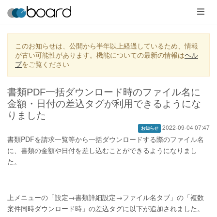
メ
ニ
ュ
ー
このお知らせは、公開から半年以上経過しているため、情報
が古い可能性があります。機能についての最新の情報は
ヘル
プ
をご覧ください
書類PDF一括ダウンロード時のファイル名に
金額・日付の差込タグが利用できるようにな
りました
2022-09-04 07:47
お知らせ
書類PDFを請求一覧等から一括ダウンロードする際のファイル名
に、書類の金額や日付を差し込むことができるようになりまし
た。
上メニューの「設定→書類詳細設定→ファイル名タブ」の「複数
案件同時ダウンロード時」の差込タグに以下が追加されました。