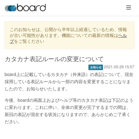
メ
ニ
ュ
ー
このお知らせは、公開から半年以上経過しているため、情報
が古い可能性があります。機能についての最新の情報は
ヘル
プ
をご覧ください
カタカナ表記ルールの変更について
2021-05-26 15:57
お知らせ
board上に記載しているカタカナ（外来語）の表記について、現在
採用している表記ルールから一部の内容を変更することになりま
したので、お知らせいたします。
今後、boardの画面上およびヘルプ等のカタカナ表記は下記のよう
に変わります。これに伴い、全体の変更が完了するまでの間は、
新旧の表記が混在する状況になりますので、あらかじめご了承く
ださい。