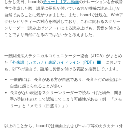
しかし先日、boardの
チュートリアル動画
のナレーションを合成音
声で作成した際、語尾に長音が付いている方が機械の読み上げが
自然であることに気がつきました。また、boardでは現在、Webア
クセシビリティーの対応を検討しており、これに関わるスクリー
ンリーダー（読み上げソフト）による読み上げも、長音を付ける
ことでより自然になるのではないかと考えました。
一般財団法人テクニカルコミュニケーター協会（JTCA）がまとめ
た「
外来語（カタカナ）表記ガイドライン（PDF）
」において
も、以下の理由で、語尾に長音を付ける表記を推奨しています。
一般的には、長音がある方が自然であり、長音不付の表記は不
自然に感じられることが多い
長音がない表記をスクリーンリーダーで読み上げた場合、聞き
手が別のものとして認識してしまう可能性がある（例：「メモ
リー」と「メモリ（目盛り）」）
以上のことから、boardでは画面上およびヘルプ等のカタカナ（外