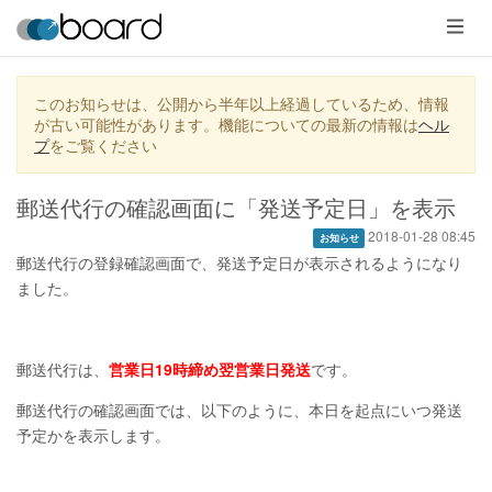
メ
ニ
ュ
ー
このお知らせは、公開から半年以上経過しているため、情報
が古い可能性があります。機能についての最新の情報は
ヘル
プ
をご覧ください
郵送代行の確認画面に「発送予定日」を表示
2018-01-28 08:45
お知らせ
郵送代行の登録確認画面で、発送予定日が表示されるようになり
ました。
郵送代行は、
営業日19時締め翌営業日発送
です。
郵送代行の確認画面では、以下のように、本日を起点にいつ発送
予定かを表示します。