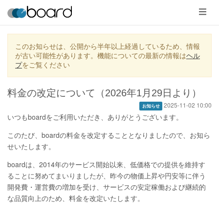
メ
ニ
ュ
ー
このお知らせは、公開から半年以上経過しているため、情報
が古い可能性があります。機能についての最新の情報は
ヘル
プ
をご覧ください
料金の改定について（2026年1月29日より）
2025-11-02 10:00
お知らせ
いつもboardをご利用いただき、ありがとうございます。
このたび、boardの料金を改定することとなりましたので、お知ら
せいたします。
boardは、2014年のサービス開始以来、低価格での提供を維持す
ることに努めてまいりましたが、昨今の物価上昇や円安等に伴う
開発費・運営費の増加を受け、サービスの安定稼働および継続的
な品質向上のため、料金を改定いたします。