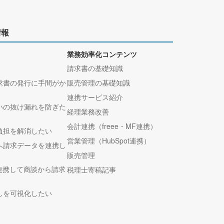
情報
業務効率化コンテンツ
請求書の基礎知識
求書の発行に手間がか
販売管理の基礎知識
連携サービス紹介
いの抜け漏れを防ぎた
経理業務改善
会計連携（freee・MF連携）
負担を解消したい
営業管理（HubSpot連携）
へ請求データを連携し
販売管理
tと連携して商談から請求
税理士寄稿記事
しを可視化したい