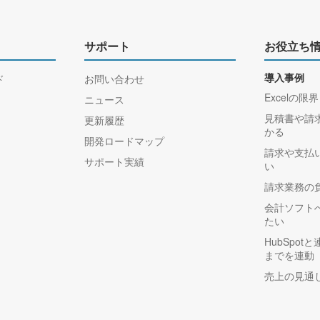
サポート
お役立ち
ド
お問い合わせ
導入事例
Excelの限界
ニュース
見積書や請
更新履歴
かる
開発ロードマップ
請求や支払
サポート実績
い
請求業務の
会計ソフト
たい
HubSpo
までを連動
売上の見通