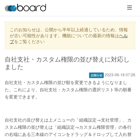
メ
ニ
ュ
ー
このお知らせは、公開から半年以上経過しているため、情報
が古い可能性があります。機能についての最新の情報は
ヘル
プ
をご覧ください
自社支社・カスタム権限の並び替えに対応し
ました
2023-06-18 07:26
お知らせ
自社支社・カスタム権限の並び順を変更できるようになりまし
た。これにより、自社支社・カスタム権限の選択リスト等の順番
を変更できます。
自社支社の並び替えは上メニューの「組織設定→支社管理」、カ
スタム権限の並び替えは「組織設定→カスタム権限管理」の各行
の右端にある三本線のアイコンをドラッグ＆ドロップして入れ替