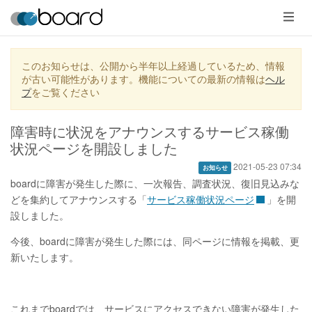
メ
ニ
ュ
ー
このお知らせは、公開から半年以上経過しているため、情報
が古い可能性があります。機能についての最新の情報は
ヘル
プ
をご覧ください
障害時に状況をアナウンスするサービス稼働
状況ページを開設しました
2021-05-23 07:34
お知らせ
boardに障害が発生した際に、一次報告、調査状況、復旧見込みな
どを集約してアナウンスする「
サービス稼働状況ページ
」を開
設しました。
今後、boardに障害が発生した際には、同ページに情報を掲載、更
新いたします。
これまでboardでは、サービスにアクセスできない障害が発生した