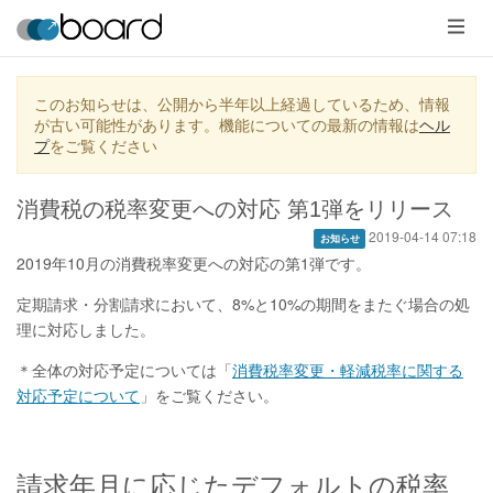
メ
ニ
ュ
ー
このお知らせは、公開から半年以上経過しているため、情報
が古い可能性があります。機能についての最新の情報は
ヘル
プ
をご覧ください
消費税の税率変更への対応 第1弾をリリース
2019-04-14 07:18
お知らせ
2019年10月の消費税率変更への対応の第1弾です。
定期請求・分割請求において、8%と10%の期間をまたぐ場合の処
理に対応しました。
＊全体の対応予定については「
消費税率変更・軽減税率に関する
対応予定について
」をご覧ください。
請求年月に応じたデフォルトの税率