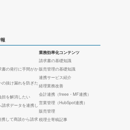
情報
業務効率化コンテンツ
請求書の基礎知識
求書の発行に手間がか
販売管理の基礎知識
連携サービス紹介
いの抜け漏れを防ぎた
経理業務改善
会計連携（freee・MF連携）
負担を解消したい
営業管理（HubSpot連携）
へ請求データを連携し
販売管理
tと連携して商談から請求
税理士寄稿記事