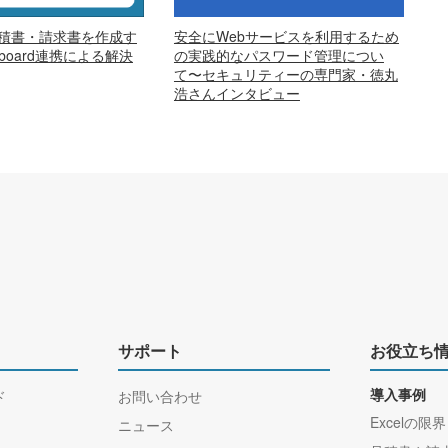
安全にWebサービスを利用するため
で見積書・請求書を作成す
の実践的なパスワード管理につい
oard連携による解決
て〜セキュリティーの専門家・徳丸
浩さんインタビュー
サポート
お役立ち
ド
お問い合わせ
導入事例
Excelの限界
ニュース