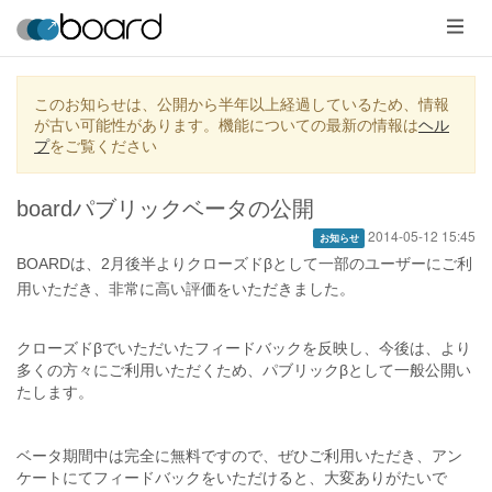
メ
ニ
ュ
ー
このお知らせは、公開から半年以上経過しているため、情報
が古い可能性があります。機能についての最新の情報は
ヘル
プ
をご覧ください
boardパブリックベータの公開
2014-05-12 15:45
お知らせ
BOARDは、2月後半よりクローズドβとして一部のユーザーにご利
用いただき、非常に高い評価をいただきました。
クローズドβでいただいたフィードバックを反映し、今後は、より
多くの方々にご利用いただくため、パブリックβとして一般公開い
たします。
ベータ期間中は完全に無料ですので、ぜひご利用いただき、アン
ケートにてフィードバックをいただけると、大変ありがたいで