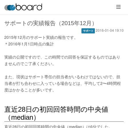
メ
ニ
ュ
ー
サポートの実績報告（2015年12月）
2016-01-04 19:10
サポート
2015年12月のサポート実績の報告です。
＊2016年1月1日時点の集計
実績の公開ですので、この時間での回答を保証するものではあり
ませんのでご了承ください。
また、現状はサポート専任の担当者がいるわけではないので、担
当者が打ち合わせに入っている場合などは、平均して2〜4時間程
度はかかることが多いです。
直近28日の初回回答時間の中央値
（median）
直近28日の初回回答時間の中央値（median）は6分でした。