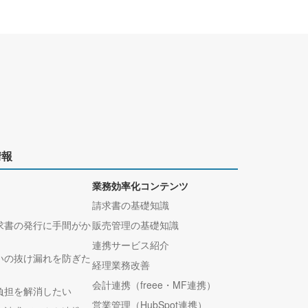
情報
業務効率化コンテンツ
請求書の基礎知識
求書の発行に手間がか
販売管理の基礎知識
連携サービス紹介
いの抜け漏れを防ぎた
経理業務改善
会計連携（freee・MF連携）
負担を解消したい
営業管理（HubSpot連携）