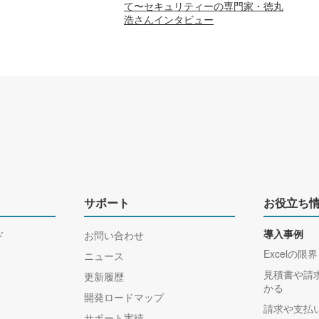
て〜セキュリティーの専門家・徳丸
浩さんインタビュー
サポート
お役立ち
ド
お問い合わせ
導入事例
Excelの限界
ニュース
見積書や請
更新履歴
かる
開発ロードマップ
請求や支払
サポート実績