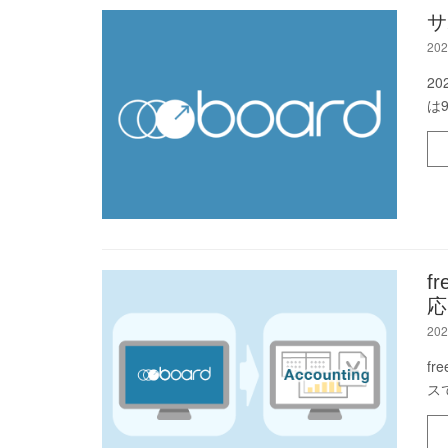
サ
202
2
は
f
応
202
f
ス