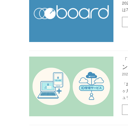
2
は
「
ン
202
「
ヶ
ュ