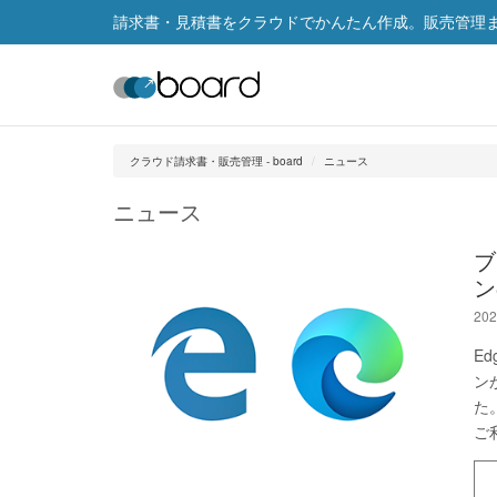
請求書・見積書をクラウドでかんたん作成。販売管理まで
クラウド請求書・販売管理 - board
ニュース
ニュース
ブ
ン
202
E
ン
た
ご