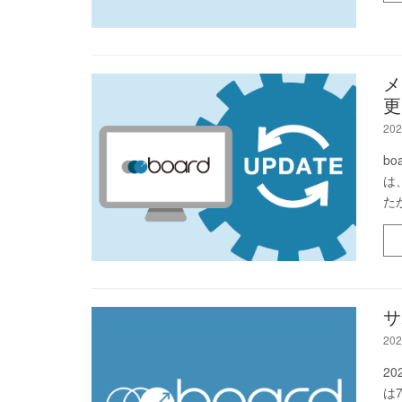
メ
更
202
b
は
た
サ
202
2
は