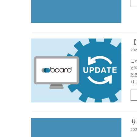
【
202
こ
が
設
り
サ
202