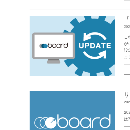
「
202
こ
が
設
ま
サ
202
2
は